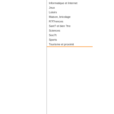
Informatique et Internet
Jeux
Loisirs
Maison, bricolage
R?f?rences
Sant? et bien ?tre
Sciences
Soci?t
Sports
Tourisme et proximit