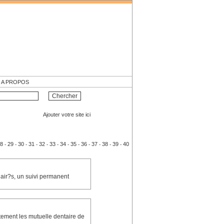
A PROPOS
Ajouter votre site ici
8
29
30
31
32
33
34
35
36
37
38
39
40
-
-
-
-
-
-
-
-
-
-
-
-
air?s, un suivi permanent
tement les mutuelle dentaire de