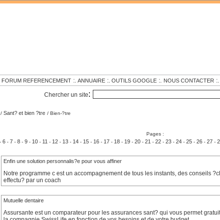
.
:.
:.
:.
:.
FORUM REFERENCEMENT
ANNUAIRE
OUTILS GOOGLE
NOUS CONTACTER
:
Chercher un site
Sant? et bien ?tre
/
/ Bien-?tre
Pages :
6
7
8
9
10
11
12
13
14
15
16
17
18
19
20
21
22
23
24
25
26
27
2
-
-
-
-
-
-
-
-
-
-
-
-
-
-
-
-
-
-
-
-
-
-
-
Enfin une solution personnalis?e pour vous affiner
Notre programme c est un accompagnement de tous les instants, des conseils ?cl
effectu? par un coach
Mutuelle dentaire
Assursante est un comparateur pour les assurances sant? qui vous permet gratui
la compagnie SwissLife en fonction de vos besoins et de votre budget.