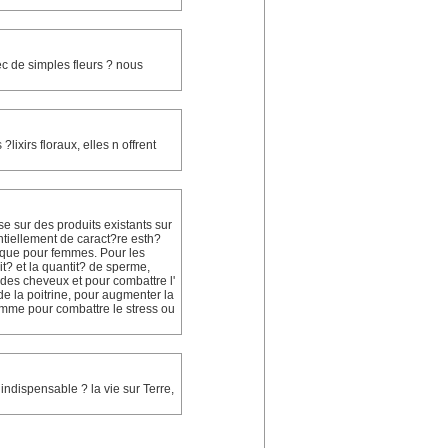
ec de simples fleurs ? nous
lixirs floraux, elles n offrent
e sur des produits existants sur
ntiellement de caract?re esth?
 que pour femmes. Pour les
t? et la quantit? de sperme,
 des cheveux et pour combattre l'
de la poitrine, pour augmenter la
comme pour combattre le stress ou
 indispensable ? la vie sur Terre,