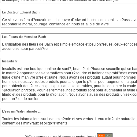
Le Docteur Edward Bach
Ce site vous fera d?couvrir toute l oeuvre d'edward-bach , comment il a r?ussi av
redonner le moral, courage, confiance en nous et la joie de vivre
Les Fleurs de Monsieur Bach
L utilisation des fleurs de Bach est simple efficace et peu on?reuse, ceux-sont des ?
aucune senteur particuli?re
Insalutis.fr
Insalutis est une boutique online de sant?, beaut? et r?hausse sexuelle qui se bas
le march? apportant des alternatives pour r?soudre et traiter des probl?mes esse
tique d'une mani?re s?re et saine. Nous avons des produits autant pour hommes
hommes, nous avons des produits pour allonger le p?nis, pour augmenter la quali
pour obtenir des ?rections plus puissantes et durables, pour lutter contre la chute
?jaculation pr?coce. Pour les femmes, nos produits sont pour augmenter la taille 
libido et des produits pour la d?pilation. Nous avons aussi des produits unisex 
pour arr?ter de ronfler.
L'eau min?rale naturelle ...
Toutes les informations sur l eau min?rale et ses vertus. L eau min?rale naturelle,
contient des min?raux et oligo?l?ments
et
Référencement
positionnement professionnel