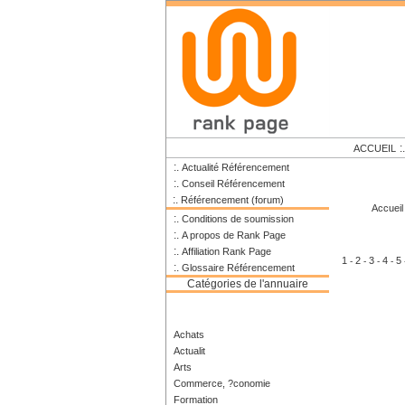
:
ACCUEIL
:.
Actualité Référencement
:.
Conseil Référencement
:.
Référencement (forum)
Accueil
:.
Conditions de soumission
:.
A propos de Rank Page
:.
Affiliation Rank Page
1
2
3
4
5
-
-
-
-
:.
Glossaire Référencement
Catégories de l'annuaire
Achats
Actualit
Arts
Commerce, ?conomie
Formation