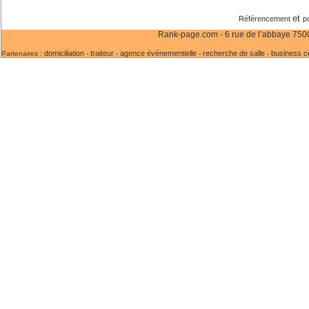
et
Référencement
p
Rank-page.com - 6 rue de l’abbaye 75006
domiciliation
traiteur
agence événementielle
recherche de salle
business c
Partenaires :
-
-
-
-