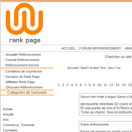
:.
:.
ACCUEIL
FORUM REFERENCEMENT
ANN
:.
Actualité Référencement
Chercher un site
:.
Conseil Référencement
:.
Référencement (forum)
Accueil
Sant? et bien ?tre
/
/ Bien-?tre
:.
Conditions de soumission
:.
A propos de Rank Page
:.
Affiliation Rank Page
1
2
3
4
5
6
7
8
9
10
11
12
13
14
15
-
-
-
-
-
-
-
-
-
-
-
-
-
-
:.
Glossaire Référencement
Catégories de l'annuaire
Savon noir-Huile d argan-Savon d a
decouverte orientale 62 cours v
Et une partie de nos b?n?fices s
Achats
?cole au maroc. Nos incontourn
Actualit
Arts
Gaine amincissante
Commerce, ?conomie
Formation
Envie de perdre du poids sans fa