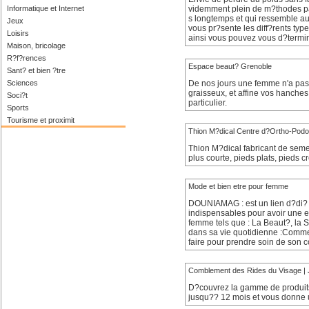
Informatique et Internet
videmment plein de m?thodes par
s longtemps et qui ressemble au
Jeux
vous pr?sente les diff?rents type
Loisirs
ainsi vous pouvez vous d?terminer
Maison, bricolage
R?f?rences
Espace beaut? Grenoble
Sant? et bien ?tre
Sciences
De nos jours une femme n'a pas 
graisseux, et affine vos hanches.
Soci?t
particulier.
Sports
Tourisme et proximit
Thion M?dical Centre d?Ortho-Podo
Thion M?dical fabricant de semel
plus courte, pieds plats, pieds cr
Mode et bien etre pour femme
DOUNIAMAG : est un lien d?di? 
indispensables pour avoir une ex
femme tels que : La Beaut?, la Sa
dans sa vie quotidienne :Comme
faire pour prendre soin de son 
Comblement des Rides du Visage 
D?couvrez la gamme de produits
jusqu?? 12 mois et vous donne u