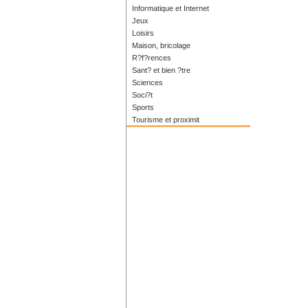
Informatique et Internet
Jeux
Loisirs
Maison, bricolage
R?f?rences
Sant? et bien ?tre
Sciences
Soci?t
Sports
Tourisme et proximit