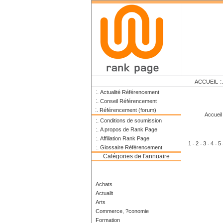
:
ACCUEIL
:.
Actualité Référencement
:.
Conseil Référencement
:.
Référencement (forum)
Accueil
:.
Conditions de soumission
:.
A propos de Rank Page
:.
Affiliation Rank Page
1
2
3
4
5
-
-
-
-
:.
Glossaire Référencement
Catégories de l'annuaire
Achats
Actualit
Arts
Commerce, ?conomie
Formation