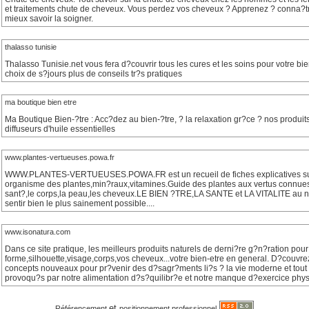
et traitements chute de cheveux. Vous perdez vos cheveux ? Apprenez ? conna?tr
mieux savoir la soigner.
thalasso tunisie
Thalasso Tunisie.net vous fera d?couvrir tous les cures et les soins pour votre bi
choix de s?jours plus de conseils tr?s pratiques
ma boutique bien etre
Ma Boutique Bien-?tre : Acc?dez au bien-?tre, ? la relaxation gr?ce ? nos produits 
diffuseurs d'huile essentielles
www.plantes-vertueuses.powa.fr
WWW.PLANTES-VERTUEUSES.POWA.FR est un recueil de fiches explicatives sur l
organisme des plantes,min?raux,vitamines.Guide des plantes aux vertus connues
sant?,le corps,la peau,les cheveux.LE BIEN ?TRE,LA SANTE et LA VITALITE au nat
sentir bien le plus sainement possible....
www.isonatura.com
Dans ce site pratique, les meilleurs produits naturels de derni?re g?n?ration pour
forme,silhouette,visage,corps,vos cheveux...votre bien-etre en general. D?couvre
concepts nouveaux pour pr?venir des d?sagr?ments li?s ? la vie moderne et tout 
provoqu?s par notre alimentation d?s?quilibr?e et notre manque d?exercice phys
et
Référencement
positionnement professionnel