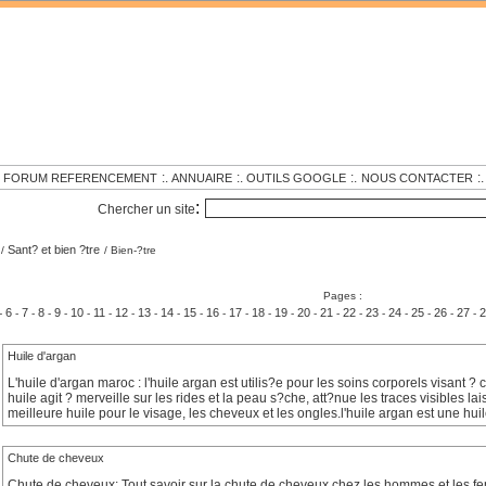
.
:.
:.
:.
:.
FORUM REFERENCEMENT
ANNUAIRE
OUTILS GOOGLE
NOUS CONTACTER
:
Chercher un site
Sant? et bien ?tre
/
/ Bien-?tre
Pages :
6
7
8
9
10
11
12
13
14
15
16
17
18
19
20
21
22
23
24
25
26
27
2
-
-
-
-
-
-
-
-
-
-
-
-
-
-
-
-
-
-
-
-
-
-
-
Huile d'argan
L'huile d'argan maroc : l'huile argan est utilis?e pour les soins corporels visant ? c
huile agit ? merveille sur les rides et la peau s?che, att?nue les traces visibles lai
meilleure huile pour le visage, les cheveux et les ongles.l'huile argan est une h
Chute de cheveux
Chute de cheveux: Tout savoir sur la chute de cheveux chez les hommes et les 