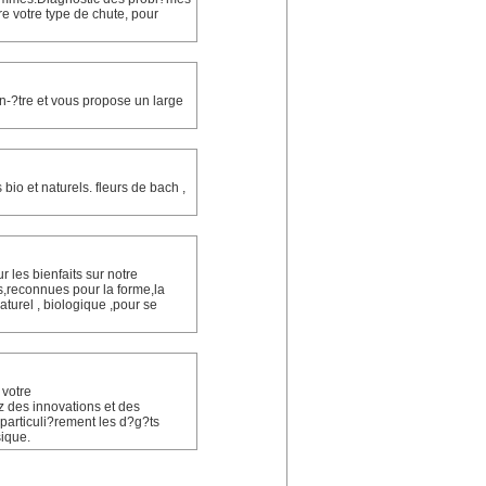
e votre type de chute, pour
en-?tre et vous propose un large
bio et naturels. fleurs de bach ,
es bienfaits sur notre
,reconnues pour la forme,la
urel , biologique ,pour se
 votre
z des innovations et des
particuli?rement les d?g?ts
ique.