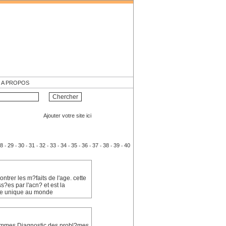
A PROPOS
Ajouter votre site ici
8
29
30
31
32
33
34
35
36
37
38
39
40
-
-
-
-
-
-
-
-
-
-
-
-
ontrer les m?faits de l'age. cette
ss?es par l'acn? et est la
uile unique au monde
femmes.Diagnostic des probl?mes