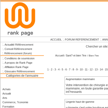
:.
:.
ACCUEIL
FORUM REFERENCEMENT
ANN
:.
Actualité Référencement
Chercher un site
:.
Conseil Référencement
:.
Référencement (forum)
Accueil
Sant? et bien ?tre
/
/ Bien-?tre
:.
Conditions de soumission
:.
A propos de Rank Page
:.
Affiliation Rank Page
1
2
3
4
5
6
7
8
9
10
11
12
13
14
15
-
-
-
-
-
-
-
-
-
-
-
-
-
-
:.
Glossaire Référencement
Catégories de l'annuaire
Augmentation mammaire
Votre intervention de chirurgie 
mammaire, en toute garantie par
Achats
int?ressants
Actualit
Arts
Lingerie haut-de-gamme
Commerce, ?conomie
Formation
v-lingerie c'est votre boutique 