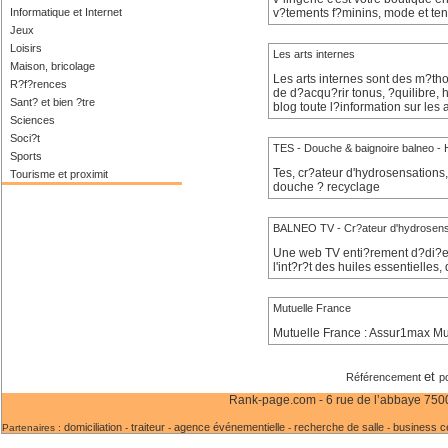
Informatique et Internet
v?tements f?minins, mode et tenu
Jeux
Loisirs
Les arts internes
Maison, bricolage
Les arts internes sont des m?tho
R?f?rences
de d?acqu?rir tonus, ?quilibre, 
Sant? et bien ?tre
blog toute l?information sur les 
Sciences
Soci?t
TES - Douche & baignoire balneo - 
Sports
Tes, cr?ateur d'hydrosensations
Tourisme et proximit
douche ? recyclage
BALNEO TV - Cr?ateur d'hydrosens
Une web TV enti?rement d?di?e a
l'int?r?t des huiles essentiell
Mutuelle France
Mutuelle France : Assur1max Mut
et
Référencement
p
Rank-page.com - 6 rue de l’abbaye 75006
domiciliation
traiteur
agence événementielle
recherche de salle
business c
Partenaires :
-
-
-
-