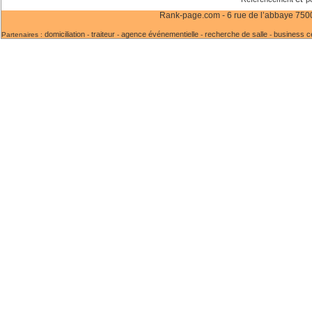
Rank-page.com - 6 rue de l’abbaye 75006
domiciliation
traiteur
agence événementielle
recherche de salle
business c
Partenaires :
-
-
-
-