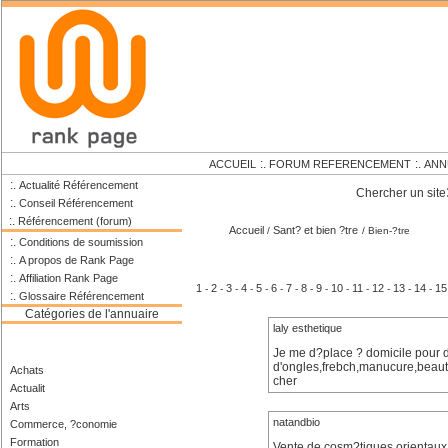
:.
:.
ACCUEIL
FORUM REFERENCEMENT
ANN
:.
Actualité Référencement
Chercher un site
:.
Conseil Référencement
:.
Référencement (forum)
Accueil
Sant? et bien ?tre
/
/ Bien-?tre
:.
Conditions de soumission
:.
A propos de Rank Page
:.
Affiliation Rank Page
1
2
3
4
5
6
7
8
9
10
11
12
13
14
15
-
-
-
-
-
-
-
-
-
-
-
-
-
-
:.
Glossaire Référencement
Catégories de l'annuaire
laly esthetique
Je me d?place ? domicile pour d
d'ongles,frebch,manucure,beaut
Achats
cher
Actualit
Arts
natandbio
Commerce, ?conomie
Formation
Vente de cosm?tiques orientaux 