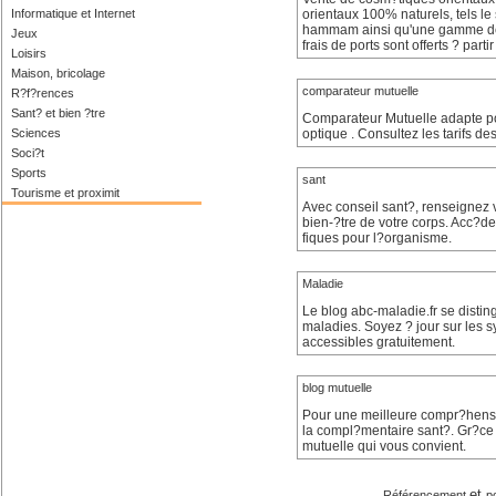
Informatique et Internet
orientaux 100% naturels, tels le 
hammam ainsi qu'une gamme de so
Jeux
frais de ports sont offerts ? part
Loisirs
Maison, bricolage
comparateur mutuelle
R?f?rences
Sant? et bien ?tre
Comparateur Mutuelle adapte p
Sciences
optique . Consultez les tarifs 
Soci?t
Sports
sant
Tourisme et proximit
Avec conseil sant?, renseignez 
bien-?tre de votre corps. Acc?d
fiques pour l?organisme.
Maladie
Le blog abc-maladie.fr se distingu
maladies. Soyez ? jour sur les 
accessibles gratuitement.
blog mutuelle
Pour une meilleure compr?hensio
la compl?mentaire sant?. Gr?ce ?
mutuelle qui vous convient.
et
Référencement
p