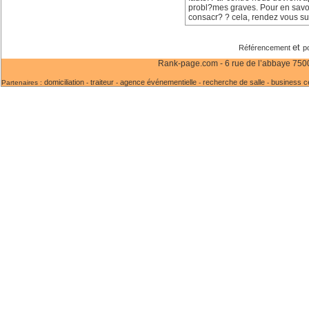
probl?mes graves. Pour en savoir
consacr? ? cela, rendez vous su
et
Référencement
p
Rank-page.com - 6 rue de l’abbaye 75006
domiciliation
traiteur
agence événementielle
recherche de salle
business c
Partenaires :
-
-
-
-