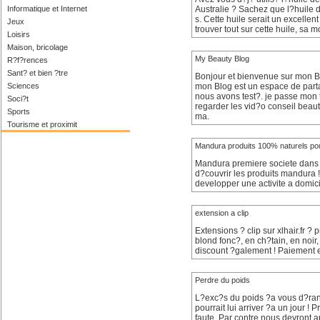
Informatique et Internet
Australie ? Sachez que l?huile d
s. Cette huile serait un excellen
Jeux
trouver tout sur cette huile, sa m
Loisirs
Maison, bricolage
My Beauty Blog
R?f?rences
Sant? et bien ?tre
Bonjour et bienvenue sur mon Blo
Sciences
mon Blog est un espace de partag
nous avons test?. je passe mon 
Soci?t
regarder les vid?o conseil beaut
Sports
ma.
Tourisme et proximit
Mandura produits 100% naturels pour
Mandura premiere societe dans l
d?couvrir les produits mandura !
developper une activite a domic
extension a clip
Extensions ? clip sur xlhair.fr ?
blond fonc?, en ch?tain, en noir
discount ?galement ! Paiement e
Perdre du poids
L?exc?s du poids ?a vous d?ran
pourrait lui arriver ?a un jour 
faute. Par contre nous devront 