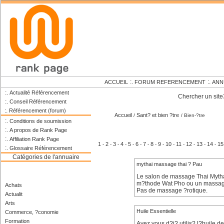
:.
:.
ACCUEIL
FORUM REFERENCEMENT
ANN
:.
Actualité Référencement
Chercher un site
:.
Conseil Référencement
:.
Référencement (forum)
Accueil
Sant? et bien ?tre
/
/ Bien-?tre
:.
Conditions de soumission
:.
A propos de Rank Page
:.
Affiliation Rank Page
1
2
3
4
5
6
7
8
9
10
11
12
13
14
15
-
-
-
-
-
-
-
-
-
-
-
-
-
-
:.
Glossaire Référencement
Catégories de l'annuaire
mythai massage thai ? Pau
Le salon de massage Thai Mytha
m?thode Wat Pho ou un massage 
Achats
Pas de massage ?rotique.
Actualit
Arts
Huile Essentielle
Commerce, ?conomie
Formation
Avez vous d?j? utilis? l?huile d