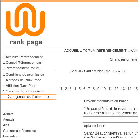
:.
:.
ACCUEIL
FORUM REFERENCEMENT
ANN
:.
Actualité Référencement
Chercher un site
:.
Conseil Référencement
:.
Référencement (forum)
Accueil
Sant? et bien ?tre
/
/ Bien-?tre
:.
Conditions de soumission
:.
A propos de Rank Page
:.
Affiliation Rank Page
1
2
3
4
5
6
7
8
9
10
11
12
13
14
15
-
-
-
-
-
-
-
-
-
-
-
-
-
-
:.
Glossaire Référencement
Catégories de l'annuaire
Devenir mandataire en france
"Un compl?ment de revenu en tout
recherche d?un compl?ment de 
Achats
Actualit
Arts
epilation laser
Commerce, ?conomie
Sant? Beaut? Montr?al est un uni
Formation
sant? et votre beaut? en un seul