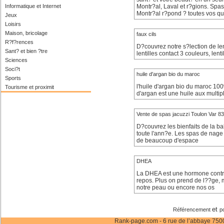
Informatique et Internet
Montr?al, Laval et r?gions. Spa
Montr?al r?pond ? toutes vos que
Jeux
Loisirs
Maison, bricolage
faux cils
R?f?rences
D?couvrez notre s?lection de lent
Sant? et bien ?tre
lentilles contact 3 couleurs, len
Sciences
Soci?t
huile d'argan bio du maroc
Sports
l'huile d'argan bio du maroc 10
Tourisme et proximit
d'argan est une huile aux multi
Vente de spas jacuzzi Toulon Var 83
D?couvrez les bienfaits de la 
toute l'ann?e. Les spas de nage 
de beaucoup d'espace
DHEA
La DHEA est une hormone contre 
repos. Plus on prend de l??ge, m
notre peau ou encore nos os
et
Référencement
p
Rank-page.com - 6 rue de l’abbaye 75006