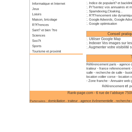
:.
Indice de popularit? et backlin
Informatique et Internet
:.
Pr?sentez vos annuaires et m
Jeux
:.
Spamdexing,Cloaking...
Loisirs
:.
R?f?rencement site dynamiqu
:.
Maison, bricolage
Google Adwords, Google Ads
:.
Google optimisation
R?f?rences
Sant? et bien ?tre
Conseil prati
Sciences
:. Utiliser Google Map
Soci?t
:. Indexer Vos images sur le
Sports
:. Augmenter votre visibilité s
Tourisme et proximit
-
Référencement paris
agence c
-
traiteur
france referencement
-
-
salle
recherche de salle
busi
-
location voilier corse
location v
-
-
Zone franche
Annuaire web g
et
Référencement
p
Rank-page.com - 6 rue de l’abbaye 75006
domiciliation
traiteur
agence événementielle
recherche d
Partenaires :
-
-
-