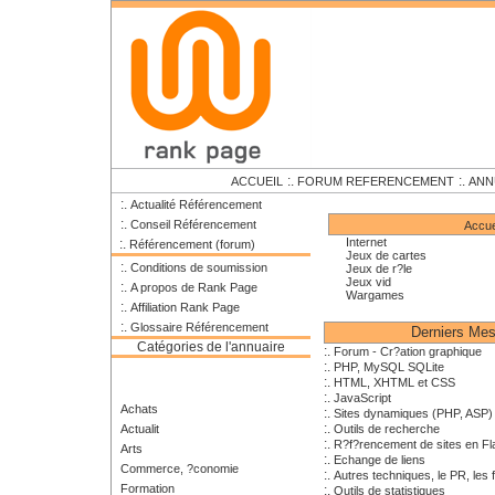
:.
:.
ACCUEIL
FORUM REFERENCEMENT
ANN
:.
Actualité Référencement
:.
Conseil Référencement
Accue
Internet
:.
Référencement (forum)
Jeux de cartes
:.
Conditions de soumission
Jeux de r?le
Jeux vid
:.
A propos de Rank Page
Wargames
:.
Affiliation Rank Page
:.
Glossaire Référencement
Derniers Me
Catégories de l'annuaire
:.
Forum - Cr?ation graphique
:.
PHP, MySQL SQLite
:.
HTML, XHTML et CSS
:.
JavaScript
Achats
:.
Sites dynamiques (PHP, ASP)
:.
Actualit
Outils de recherche
:.
R?f?rencement de sites en Fl
Arts
:.
Echange de liens
Commerce, ?conomie
:.
Autres techniques, le PR, les f
Formation
:.
Outils de statistiques