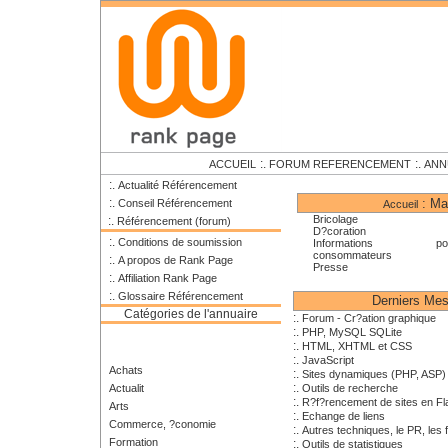
:.
:.
ACCUEIL
FORUM REFERENCEMENT
ANN
:.
Actualité Référencement
:.
: Ma
Conseil Référencement
Accueil
Bricolage
:.
Référencement (forum)
D?coration
:.
Conditions de soumission
Informations po
consommateurs
:.
A propos de Rank Page
Presse
:.
Affiliation Rank Page
:.
Glossaire Référencement
Derniers Me
Catégories de l'annuaire
:.
Forum - Cr?ation graphique
:.
PHP, MySQL SQLite
:.
HTML, XHTML et CSS
:.
JavaScript
Achats
:.
Sites dynamiques (PHP, ASP)
:.
Actualit
Outils de recherche
:.
R?f?rencement de sites en Fl
Arts
:.
Echange de liens
Commerce, ?conomie
:.
Autres techniques, le PR, les f
Formation
:.
Outils de statistiques