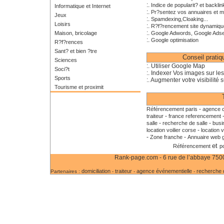
:.
Indice de popularit? et backlin
Informatique et Internet
:.
Pr?sentez vos annuaires et m
Jeux
:.
Spamdexing,Cloaking...
Loisirs
:.
R?f?rencement site dynamiqu
:.
Maison, bricolage
Google Adwords, Google Ads
:.
Google optimisation
R?f?rences
Sant? et bien ?tre
Conseil prati
Sciences
:. Utiliser Google Map
Soci?t
:. Indexer Vos images sur le
Sports
:. Augmenter votre visibilité s
Tourisme et proximit
-
Référencement paris
agence c
-
traiteur
france referencement
-
-
salle
recherche de salle
busi
-
location voilier corse
location v
-
-
Zone franche
Annuaire web g
et
Référencement
p
Rank-page.com - 6 rue de l’abbaye 75006
domiciliation
traiteur
agence événementielle
recherche d
Partenaires :
-
-
-