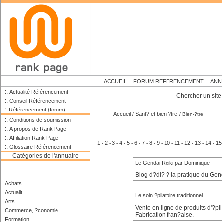
:.
:.
ACCUEIL
FORUM REFERENCEMENT
ANN
:.
Actualité Référencement
Chercher un site
:.
Conseil Référencement
:.
Référencement (forum)
Accueil
Sant? et bien ?tre
/
/ Bien-?tre
:.
Conditions de soumission
:.
A propos de Rank Page
:.
Affiliation Rank Page
1
2
3
4
5
6
7
8
9
10
11
12
13
14
15
-
-
-
-
-
-
-
-
-
-
-
-
-
-
:.
Glossaire Référencement
Catégories de l'annuaire
Le Gendai Reiki par Dominique
Blog d?di? ? la pratique du Genda
Achats
Actualit
Le soin ?pilatoire traditionnel
Arts
Vente en ligne de produits d'?pila
Commerce, ?conomie
Fabrication fran?aise.
Formation