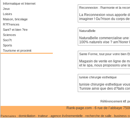
Informatique et Internet
Reconnexion : l'harmonie et la rec
Jeux
Loisirs
La Reconnexion vous apporte des
imaginer ! Gu?rison du corps de 
Maison, bricolage
R?f?rences
Sant? et bien ?tre
NaturaBelle
Sciences
NaturaBelle commercialise une
Soci?t
100% naturels vise ? am?liorer la
Sports
Tourisme et proximit
Sante Forme, tout pour votre bien E
Magasin de vente en ligne de ma
et le spa, nous proposons une la
tunisie chirurgie esthetique
tunisie chirurgie esthetique vous
Tunisie ainsi que des d?tails co
et
Référencement
p
Rank-page.com - 6 rue de l’abbaye 75006
domiciliation
traiteur
agence événementielle
recherche de salle
business c
Partenaires :
-
-
-
-