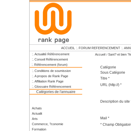
:.
:.
ACCUEIL
FORUM REFERENCEMENT
ANN
:.
Actualité Référencement
Accueil
Sant? et bien ?
/
:.
Conseil Référencement
:.
Référencement (forum)
Catégorie
:.
Conditions de soumission
Sous Catégorie
:.
A propos de Rank Page
Titre *
:.
Affiliation Rank Page
URL (http://) *
:.
Glossaire Référencement
Catégories de l'annuaire
Description du site 
Achats
Actualit
Mail *
Arts
Commerce, ?conomie
* Champ Obligatoir
Formation