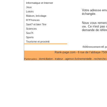
Informatique et Internet
Jeux
Votre adresse emai
Loisirs
échangée.
Maison, bricolage
R?f?rences
Nous vous remerc
Sant? et bien ?tre
. Ce n'est pas 
site
Sciences
demande de référ
Soci?t
Sports
Tourisme et proximit
et
Référencement
p
Rank-page.com - 6 rue de l’abbaye 75006
domiciliation
traiteur
agence événementielle
recherche d
Partenaires :
-
-
-